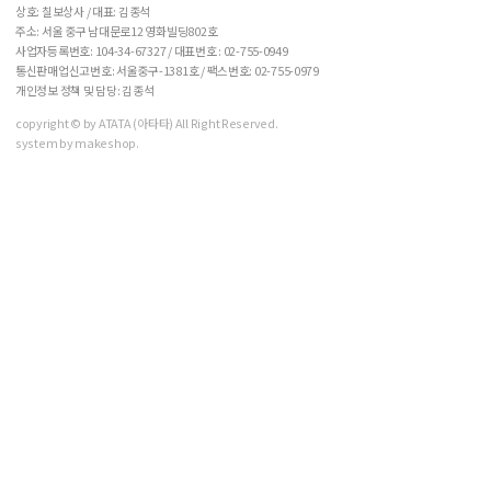
상호: 칠보상사 / 대표: 김종석
주소: 서울 중구 남대문로12 영화빌딩802호
사업자등록번호: 104-34-67327 / 대표번호 :
02-755-0949
통신판매업신고번호: 서울중구-1381호 / 팩스번호: 02-755-0979
개인정보 정책 및 담당: 김종석
copyright © by ATATA (아타타) All Right Reserved.
system by makeshop.