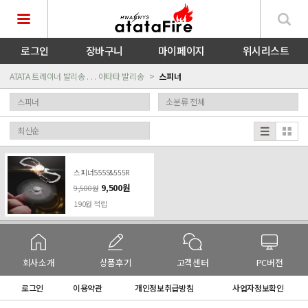
로그인
장바구니
마이페이지
위시리스트
ATATA 트레이너 발리송 . . . 아타타 발리송
스피너
스피너555S&555R
9,500원
9,500원
190원 적립
회사소개
상품후기
고객센터
PC버전
로그인
이용약관
개인정보취급방침
사업자정보확인