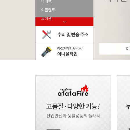
아미텍
이몰렌트
로미센
미