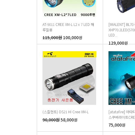
AT-9011 CREE XM-L L2 x 7 LED 해
[IMALENT] BL70
루질용
XHP70.2LED(57
LED...
115,000원
100,000
원
129,000
원
(스킬헌트) DS21 HI Cree XM-L
[atatafire] 아타
스쿠버라이트CREE.
90,000원
58,000
원
75,000
원