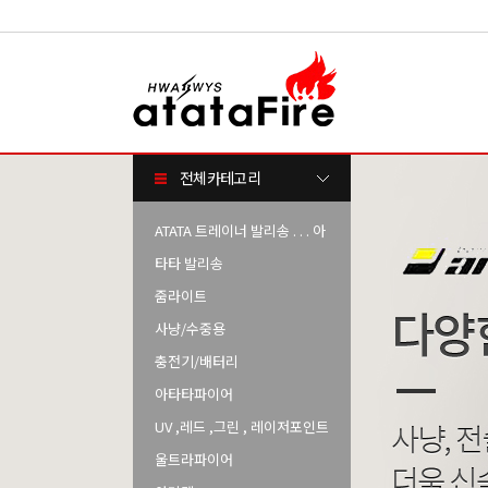
전체카테고리
ATATA 트레이너 발리송 . . . 아
타타 발리송
줌라이트
사냥/수중용
충전기/배터리
아타타파이어
UV ,레드 ,그린 , 레이저포인트
울트라파이어