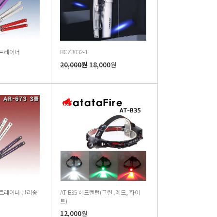
종 트레이너
BCZ3032-1
20,000원
18,000
원
3종 트레이너 발리송
AT-B35 헤드렌턴(그린 .레드, 화이
트)
12,000
원