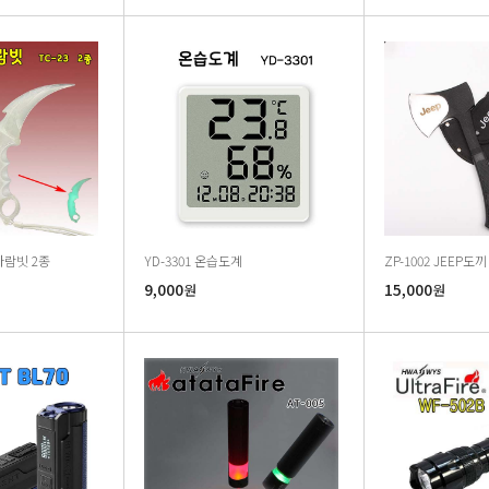
카람빗 2종
YD-3301 온습도계
ZP-1002 JEEP도끼
9,000
15,000
원
원