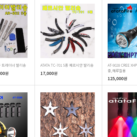
 5종 트레이너 발리송
ATATA TC-701 5종 페르시안 발리송
AT-9028 CREE XHP
중,해루질용
000
17,000
원
원
125,000
원