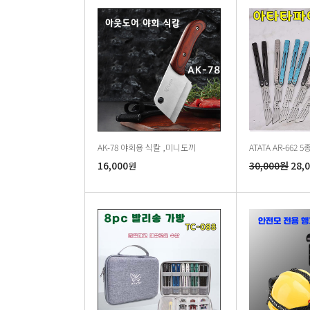
AK-78 야회용 식칼 ,미니도끼
ATATA AR-662
16,000
30,000원
28,
원