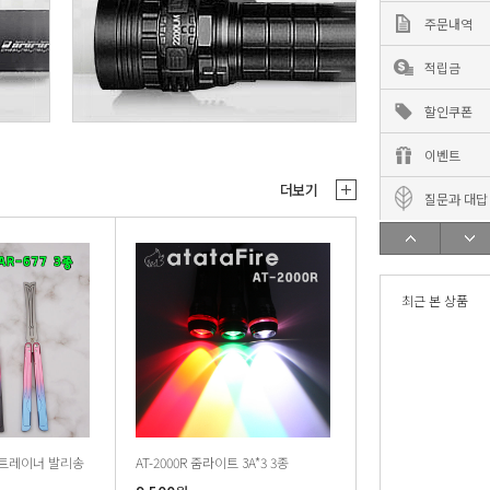
주문내역
적립금
할인쿠폰
이벤트
더보기
질문과 대답
최근 본 상품
3종 트레이너 발리송
AT-2000R 줌라이트 3A*3 3종