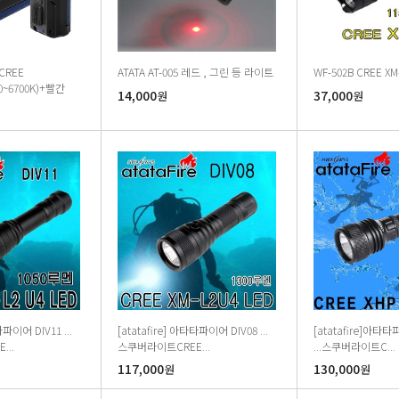
 CREE
ATATA AT-005 레드 , 그린 등 라이트
WF-502B CREE XM
00~6700K)+빨간
14,000
37,000
원
원
타파이어 DIV11 ...
[atatafire] 아타타파이어 DIV08 ...
[atatafire]아타타
..
스쿠버라이트CREE...
...스쿠버라이트C...
117,000
130,000
원
원