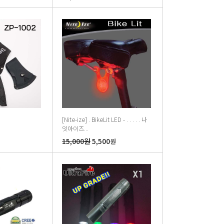
[Nite-ize] . BikeLit LED - . . . . . 나
잇아이즈...
15,000원
5,500
원