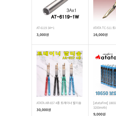
AT-6119 3A+1
ATATA TC-511
3,000
16,000
원
원
ATATA AR-657 4종 트레이너 발리송
[atataFire] 18650
3200mAh)
30,000
원
9,000
원