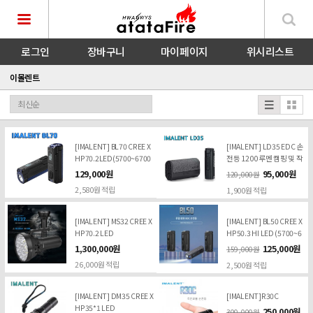
로그인
장바구니
마이페이지
위시리스트
이몰렌트
[IMALENT] BL70 CREE X
[IMALENT] LD35 EDC 손
HP70.2LED(5700~6700
전등 1200 루멘 캠핑 및 작
K)+빨간LED1개
업 조명
129,000원
95,000원
120,000원
2,580원 적립
1,900원 적립
[IMALENT] MS32 CREE X
[IMALENT] BL50 CREE X
HP70.2 LED
HP50.3 HI LED (5700~6
700K) 3600루멘
1,300,000원
125,000원
159,000원
26,000원 적립
2,500원 적립
[IMALENT] DM35 CREE X
[IMALENT]R30C
HP35*1 LED
250,000원
300,000원