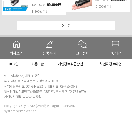
95,000원
155,000원
5,000원 적립
1,900원 적립
더보기
회사소개
상품후기
고객센터
PC버전
로그인
이용약관
개인정보취급방침
사업자정보확인
상호: 칠보상사 / 대표: 김종석
주소: 서울 중구 남대문로12 영화빌딩802호
사업자등록번호: 104-34-67327 / 대표번호 :
02-755-0949
통신판매업신고번호: 서울중구-1381호 / 팩스번호: 02-755-0979
개인정보 정책 및 담당: 김종석
copyright © by ATATA (아타타) All Right Reserved.
system by makeshop.