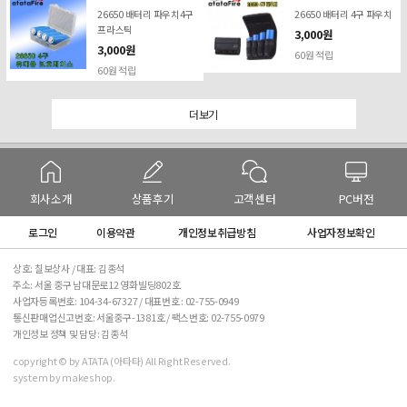
26650 배터리 파우치4구
26650 배터리 4구 파우치
프라스틱
3,000원
3,000원
60원 적립
60원 적립
더보기
회사소개
상품후기
고객센터
PC버전
로그인
이용약관
개인정보취급방침
사업자정보확인
상호: 칠보상사 / 대표: 김종석
주소: 서울 중구 남대문로12 영화빌딩802호
사업자등록번호: 104-34-67327 / 대표번호 :
02-755-0949
통신판매업신고번호: 서울중구-1381호 / 팩스번호: 02-755-0979
개인정보 정책 및 담당: 김종석
copyright © by ATATA (아타타) All Right Reserved.
system by makeshop.