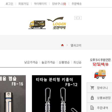
로그인
회원가입
마이페이지
장바구니
(
0
)
주문배송
열쇠고리
낮은가격순
높은가격순
상품명순
최신순
장바구니
상품보관함
주문내역