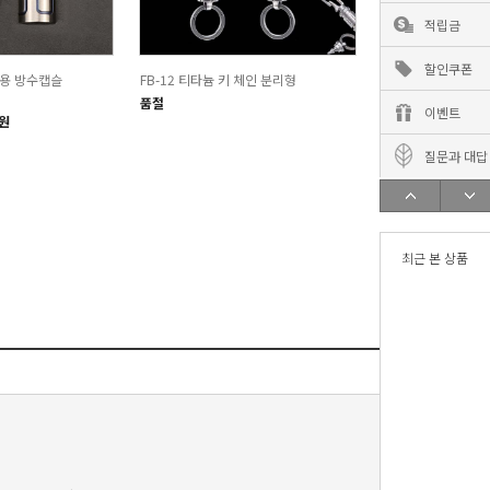
적립금
할인쿠폰
대용 방수캡슬
FB-12 티타늄 키 체인 분리형
품절
이벤트
0원
질문과 대답
최근 본 상품