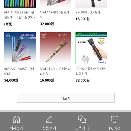
ATATA AR-681 5종 트레
ZP-1002 JEEP도끼
ATATA TC-898 5종 야광
이너
곰트레이너 발리송 (POM
15,000원
프라스틱)
32,000원
(품절)
ATATA AR-680 5종 트레
ATATA TC-511 트레이너
RC-6512 줌 라이트 C타
이너
발리송
입 충전용
34,000원
16,000원
33,000원
더보기
회사소개
상품후기
고객센터
PC버전