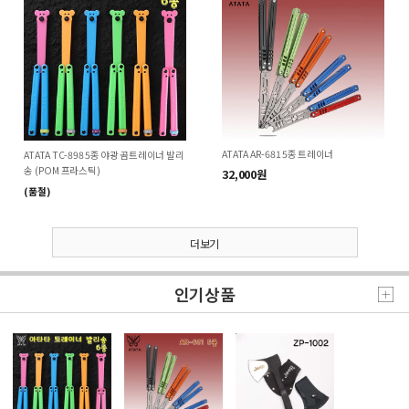
ATATA AR-681 5종 트레이너
ATATA TC-898 5종 야광 곰트레이너 발리
송 (POM 프라스틱)
32,000원
(품절)
더보기
인기상품